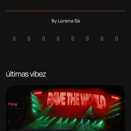
By
Lorena Sá
últimas vibez