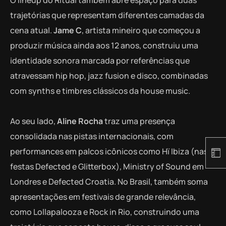
O lineup do Ritual também abre espaço para duas
trajetórias que representam diferentes camadas da
cena atual.
Jame C
, artista mineiro que começou a
produzir música ainda aos 12 anos, construiu uma
identidade sonora marcada por referências que
atravessam hip hop, jazz fusion e disco, combinadas
com synths e timbres clássicos da house music.
Ao seu lado,
Aline Rocha
traz uma presença
consolidada nas pistas internacionais, com
performances em palcos icônicos como Hï Ibiza (nas
festas Defected e Glitterbox), Ministry of Sound em
Londres e Defected Croatia. No Brasil, também soma
apresentações em festivais de grande relevância,
como Lollapalooza e Rock in Rio, construindo uma