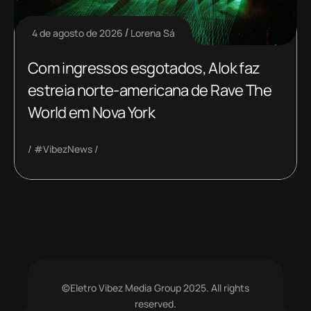
4 de agosto de 2026
Lorena Sá
Com ingressos esgotados, Alok faz
estreia norte-americana de Rave The
World em Nova York
#VibezNews
©Eletro Vibez Media Group 2025. All rights
reserved.