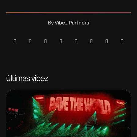
By
Vibez Partners
últimas vibez