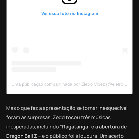
Ver essa foto no Instagram
Uma publicação compartilhada por Eletro Vibez (@eletrovibez)
Mas o que fez a apresentação se tornar inesquecível
foram as surpresas: Zedd tocou três músicas
inesperadas, incluindo
“Ragatanga” e a abertura de
Dragon Ball Z
– e o público foi à loucura! Um acerto