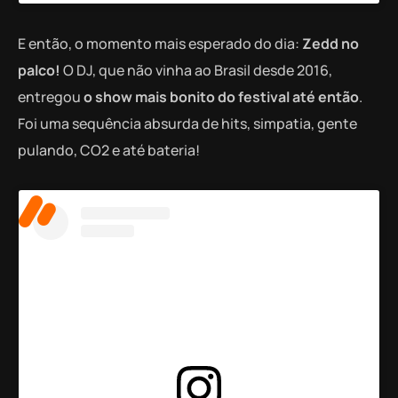
E então, o momento mais esperado do dia:
Zedd no
palco!
O DJ, que não vinha ao Brasil desde 2016,
entregou
o show mais bonito do festival até então
.
Foi uma sequência absurda de hits, simpatia, gente
pulando, CO2 e até bateria!