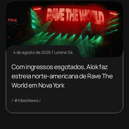
4 de agosto de 2026
Lorena Sá
Com ingressos esgotados, Alok faz
estreia norte-americana de Rave The
World em Nova York
#VibezNews