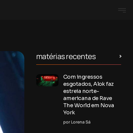
matérias recentes
Com ingressos
esgotados, Alok faz
estreia norte-
americana de Rave
The World em Nova
York
por Lorena Sá