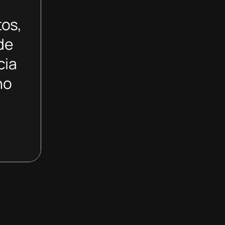
tos,
de
cia
no