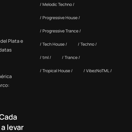
Melodic Techno
Progressive House
Progressive Trance
del Plata e
Tech House
Techno
 datas
tml
Trance
Tropical House
VibezNoTML
mérica
arco:
 Cada
a levar