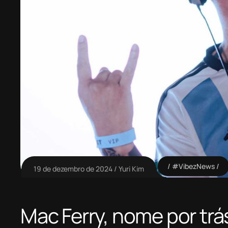
#VibezNews
19 de dezembro de 2024
Yuri Kim
Mac Ferry, nome por trá