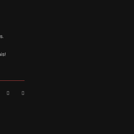
s.
is!