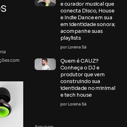
os
e curador musical que
conecta Disco, House
e Indie Dance em sua
em identidade sonora;
acompanhe suas
playlists
por Lorena Sá
 na
ações com
Quem é CAUZ?
Conheça o DJ e
produtor que vem
construindo sua
identidade no minimal
e tech house
por Lorena Sá
Arquivos