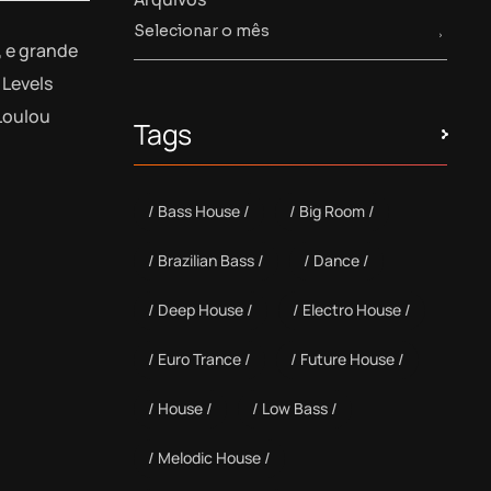
, e grande
Levels
Loulou
Tags
Bass House
Big Room
Brazilian Bass
Dance
Deep House
Electro House
Euro Trance
Future House
House
Low Bass
Melodic House