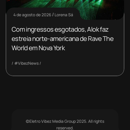
4 de agosto de 2026
Lorena Sá
Com ingressos esgotados, Alok faz
estreia norte-americana de Rave The
World em Nova York
#VibezNews
©Eletro Vibez Media Group 2025. All rights
reserved.