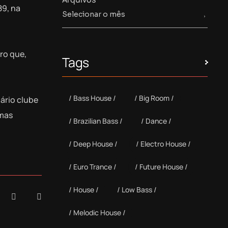
89, na
ro que,
Tags
Bass House
Big Room
ário clube
imas
Brazilian Bass
Dance
Deep House
Electro House
Euro Trance
Future House
House
Low Bass
Melodic House