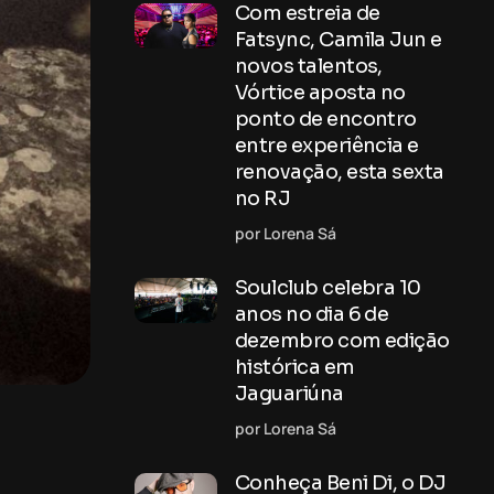
Com estreia de
Fatsync, Camila Jun e
novos talentos,
Vórtice aposta no
ponto de encontro
entre experiência e
renovação, esta sexta
no RJ
por Lorena Sá
Soulclub celebra 10
anos no dia 6 de
dezembro com edição
histórica em
Jaguariúna
por Lorena Sá
Conheça Beni Di, o DJ