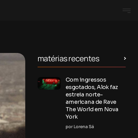
matérias recentes
Com ingressos
esgotados, Alok faz
estreia norte-
americana de Rave
The World em Nova
York
por Lorena Sá