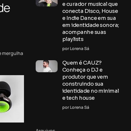
 de
e curador musical que
conecta Disco, House
e Indie Dance em sua
em identidade sonora;
acompanhe suas
playlists
por Lorena Sá
ue mergulha
Quem é CAUZ?
Conheça o DJ e
produtor que vem
construindo sua
identidade no minimal
e tech house
por Lorena Sá
Arquivos