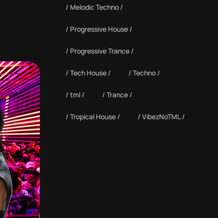
Melodic Techno
Progressive House
Progressive Trance
Tech House
Techno
tml
Trance
Tropical House
VibezNoTML