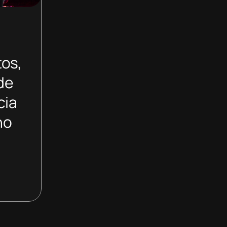
tos,
de
cia
no