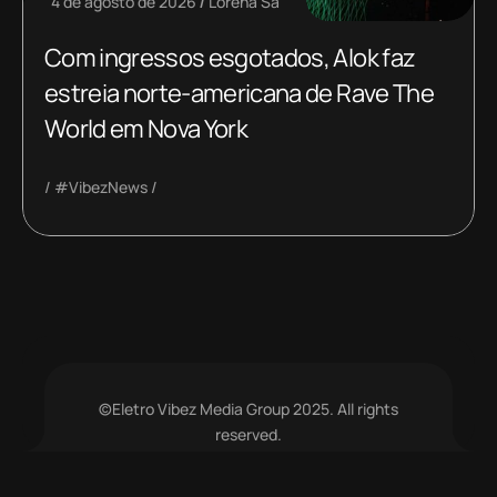
4 de agosto de 2026
Lorena Sá
Com ingressos esgotados, Alok faz
estreia norte-americana de Rave The
World em Nova York
#VibezNews
©Eletro Vibez Media Group 2025. All rights
reserved.