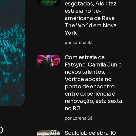
esgotados, Alok faz
estreia norte-
americana de Rave
The World em Nova
York
por Lorena Sá
Com estreia de
Fatsync, Camila Jun e
novos talentos,
Vórtice aposta no
ponto de encontro
entre experiência e
renovação, esta sexta
no RJ
por Lorena Sá
o
Soulclub celebra 10