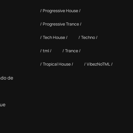
Progressive House
Progressive Trance
Tech House
Techno
tml
Trance
Tropical House
VibezNoTML
ndo de
que