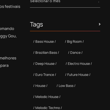
s festivais
Tags
 comando
eggy Gou,
Bass House
Big Room
Brazilian Bass
Dance
 melhores
Deep House
Electro House
 para
Euro Trance
Future House
House
Low Bass
Melodic House
Melodic Techno