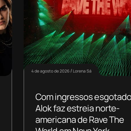
4 de agosto de 2026
Lorena Sá
Com ingressos esgotado
Alok faz estreia norte-
americana de Rave The
World em Nova York