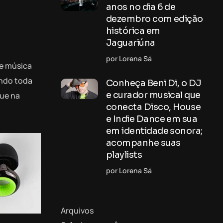
anos no dia 6 de
dezembro com edição
histórica em
Jaguariúna
por Lorena Sá
de música
ando toda
Conheça Beni Di, o DJ
e curador musical que
que na
conecta Disco, House
e Indie Dance em sua
em identidade sonora;
acompanhe suas
playlists
por Lorena Sá
Arquivos