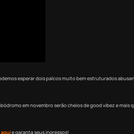
 podemos esperar dois palcos muito bem estruturados abusa
mbódromo em novembro serão cheios de good vibez e mais 
e
aqui
e garanta seus ingressos!