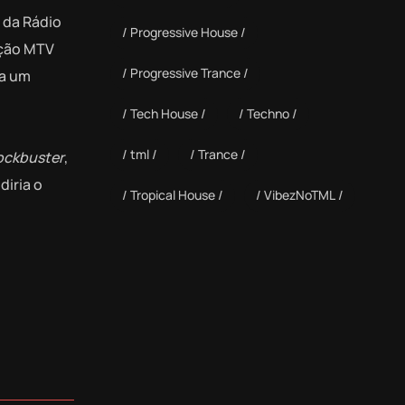
 da Rádio
Progressive House
ação MTV
Progressive Trance
ia um
Tech House
Techno
tml
Trance
ockbuster
,
diria o
Tropical House
VibezNoTML