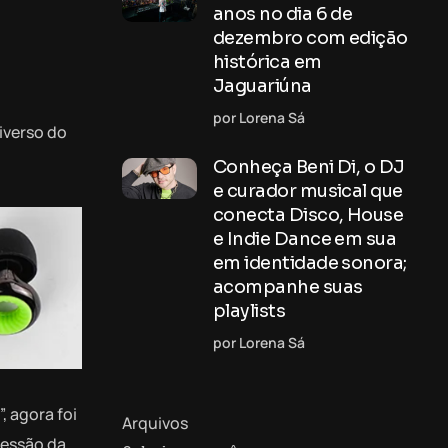
anos no dia 6 de
dezembro com edição
histórica em
Jaguariúna
por Lorena Sá
iverso do
Conheça Beni Di, o DJ
e curador musical que
conecta Disco, House
e Indie Dance em sua
em identidade sonora;
acompanhe suas
playlists
por Lorena Sá
, agora foi
Arquivos
Sessão da