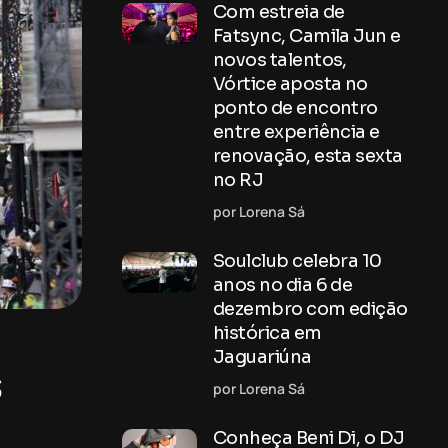
Com estreia de
Fatsync, Camila Jun e
novos talentos,
Vórtice aposta no
ponto de encontro
entre experiência e
renovação, esta sexta
no RJ
por Lorena Sá
Soulclub celebra 10
anos no dia 6 de
dezembro com edição
histórica em
Jaguariúna
s
por Lorena Sá
Conheça Beni Di, o DJ