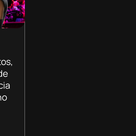
tos,
de
cia
no