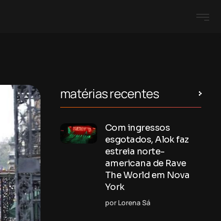
matérias recentes
Com ingressos
esgotados, Alok faz
estreia norte-
americana de Rave
The World em Nova
York
por Lorena Sá