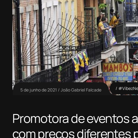
#VibezN
5 de junho de 2021
João Gabriel Falcade
Promotora de eventos 
com preços diferentes 