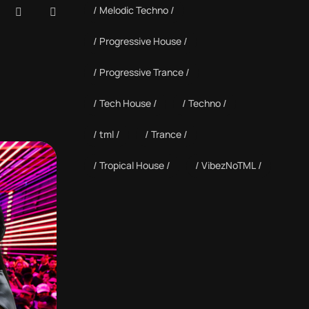
Melodic Techno
Progressive House
Progressive Trance
Tech House
Techno
tml
Trance
Tropical House
VibezNoTML