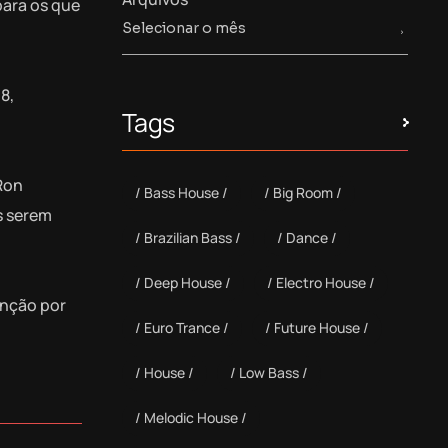
para os que
8,
Tags
Ron
Bass House
Big Room
s serem
Brazilian Bass
Dance
Deep House
Electro House
anção por
Euro Trance
Future House
House
Low Bass
Melodic House