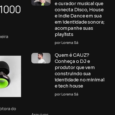
e curador musical que
 1000
conecta Disco, House
e Indie Dance em sua
em identidade sonora;
acompanhe suas
playlists
neira
por Lorena Sá
Quem é CAUZ?
Conheça o DJ e
produtor que vem
construindo sua
identidade no minimal
e tech house
por Lorena Sá
motora do
Arquivos