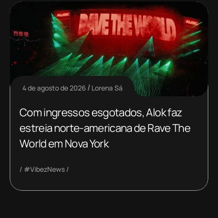
4 de agosto de 2026
Lorena Sá
Com ingressos esgotados, Alok faz
estreia norte-americana de Rave The
World em Nova York
#VibezNews