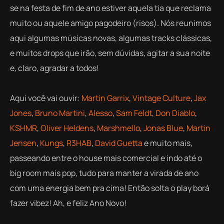
se na festa de fim de ano estiver aquela tia que reclama
muito ou aquele amigo pagodeiro (risos). Nós reunimos
aqui algumas músicas novas, algumas tracks clássicas,
e muitos drops que irão, sem dúvidas, agitar a sua noite
e, claro, agradar a todos!
Aqui você vai ouvir:
Martin Garrix
,
Vintage Culture
,
Jax
Jones
,
Bruno Martini
,
Alesso
,
Sam Feldt
,
Don Diablo
,
KSHMR
,
Oliver Heldens
,
Marshmello
,
Jonas Blue
,
Martin
Jensen
,
Kungs
,
R3HAB
,
David Guetta
e muito mais,
passeando entre o house mais comercial e indo até o
big room mais pop, tudo para manter a virada de ano
com uma energia bem pra cima! Então solta o play borá
fazer vibez! Ah, e feliz Ano Novo!