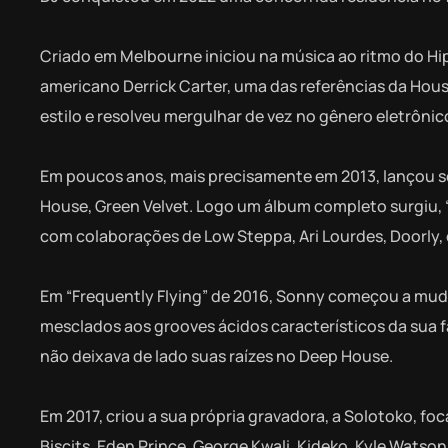
Criado em Melbourne iniciou na música ao ritmo do Hip
americano Derrick Carter, uma das referências da Ho
estilo e resolveu mergulhar de vez no gênero eletrônic
Em poucos anos, mais precisamente em 2013, lançou seu 
House, Green Velvet. Logo um álbum completo surgiu, “M
com colaborações de Low Steppa, Ari Lourdes, Doorly, 
Em “Frequently Flying” de 2016, Sonny começou a muda
mesclados aos grooves ácidos característicos da sua f
não deixava de lado suas raízes no Deep House.
Em 2017, criou a sua própria gravadora, a Solotoko, 
Biscits, Eden Prince, George Kwali, Kideko, Kyle Wats