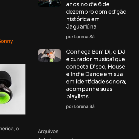
anos no dia 6 de
dezembro com edição
histórica em
Jaguariúna
por Lorena Sá
Sonny
Conheça Beni Di, o DJ
e curador musical que
conecta Disco, House
e Indie Dance em sua
em identidade sonora;
acompanhe suas
playlists
por Lorena Sá
érica, o
Arquivos