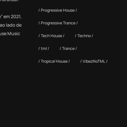
Progressive House
” em 2021,
Progressive Trance
 ao lado de
use Music
Tech House
Techno
tml
Trance
Tropical House
VibezNoTML