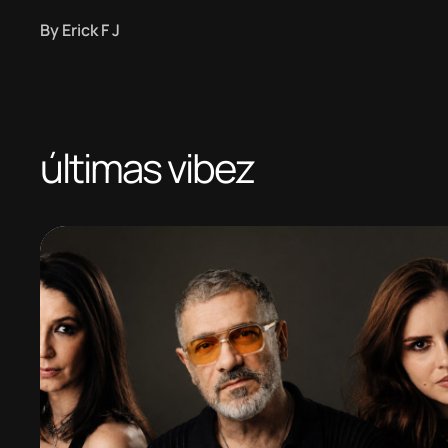
By
Erick F J
últimas vibez