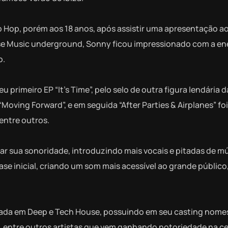
 Hop, porém aos 18 anos, após assistir uma apresentação ao
use Music underground, Sonny ficou impressionado com a en
o.
primeiro EP “It’s Time”, pelo selo de outra figura lendária 
oving Forward”, e em seguida “After Parties & Airplanes” fo
entre outros.
r sua sonoridade, introduzindo mais vocais e pitadas de m
ase inicial, criando um som mais acessível ao grande público
focada em Deep e Tech House, possuindo em seu casting nom
on, entre outros artistas que vem ganhando notoriedade na ce