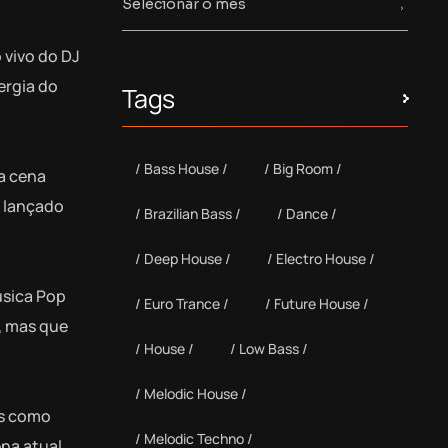
 vivo do DJ
ergia do
Tags
Bass House
Big Room
da cena
i lançado
Brazilian Bass
Dance
Deep House
Electro House
úsica Pop
Euro Trance
Future House
, mas que
House
Low Bass
Melodic House
es como
Melodic Techno
na atual.