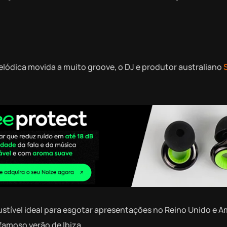
elódica movida a muito groove, o DJ e produtor australiano
tível ideal para esgotar apresentações no Reino Unido e Am
amoso verão de Ibiza.