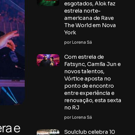
esgotados, Alok faz
estreia norte-
americana de Rave
The World em Nova
York
por Lorena Sá
Com estreia de
Fatsync, Camila Jun e
novos talentos,
Vórtice aposta no
ponto de encontro
entre experiência e
renovação, esta sexta
no RJ
por Lorena Sá
ra e
Soulclub celebra 10