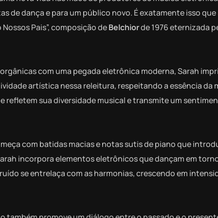
stas de dança e para um público novo. É exatamente isso que
o Nossos Pais”, composição de
Belchior
de 1976 eternizada p
 orgânicas com uma pegada eletrônica moderna, Sarah impr
ividade artística nessa releitura, respeitando a essência da
 refletem sua diversidade musical e transmite um sentimen
omeça com batidas macias e notas sutis de piano que intro
, Sarah incorpora elementos eletrônicos que dançam em torno
ruído se entrelaça com as harmonias, crescendo em intensi
omo também promove um diálogo entre o passado e o present