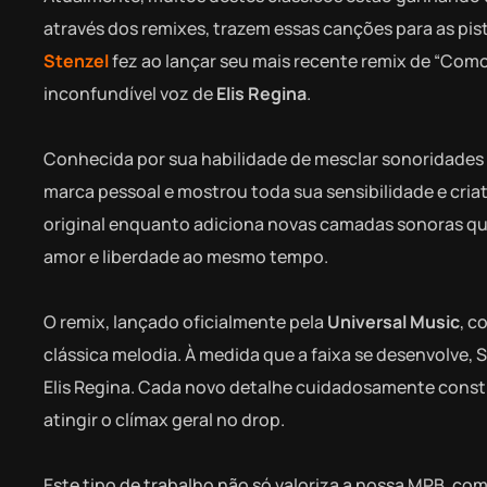
através dos remixes, trazem essas canções para as pi
Stenzel
fez ao lançar seu mais recente remix de “Com
inconfundível voz de
Elis Regina
.
Conhecida por sua habilidade de mesclar sonoridades
marca pessoal e mostrou toda sua sensibilidade e criat
original enquanto adiciona novas camadas sonoras que
amor e liberdade ao mesmo tempo.
O remix, lançado oficialmente pela
Universal Music
, c
clássica melodia. À medida que a faixa se desenvolve
Elis Regina. Cada novo detalhe cuidadosamente const
atingir o clímax geral no drop.
Este tipo de trabalho não só valoriza a nossa MPB, c