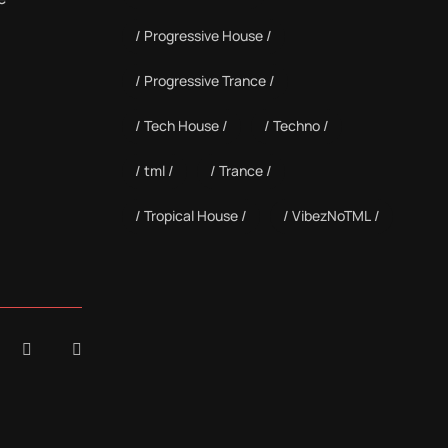
Progressive House
Progressive Trance
Tech House
Techno
tml
Trance
Tropical House
VibezNoTML