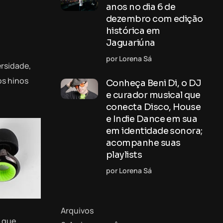
anos no dia 6 de
dezembro com edição
histórica em
Jaguariúna
por Lorena Sá
ersidade,
os hinos
Conheça Beni Di, o DJ
e curador musical que
conecta Disco, House
e Indie Dance em sua
em identidade sonora;
acompanhe suas
playlists
por Lorena Sá
Arquivos
 que,