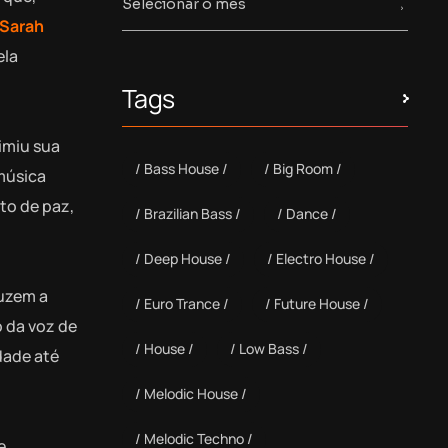
Sarah
ela
Tags
imiu sua
Bass House
Big Room
 música
to de paz,
Brazilian Bass
Dance
Deep House
Electro House
duzem a
Euro Trance
Future House
 da voz de
House
Low Bass
dade até
Melodic House
Melodic Techno
e