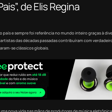
is”, de Elis Regina
do país e sempre foi referência no mundo inteiro graças à div
os artistas das décadas passadas contribuíram com verdadeir
naram-se clássicos globais.
uma nova vida nas mãos de produtores de música eletrônica