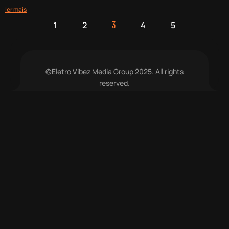
ler mais
1
2
4
5
3
©Eletro Vibez Media Group 2025. All rights
reserved.