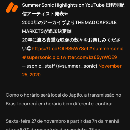
Summer Sonic Highlights on YouTube 日程別配
信アーティスト発表✨
2000年のアーカイヴよりTHE MAD CAPSULE
MARKETSが追加決定🙌
20年に渡る貴重な映像の数々をお楽しみくださ
い😉
https://t.co/OLBS6WYSef
#summersonic
#supersonic
pic.twitter.com/kz65yrWQE9
— ssonic_staff (@summer_sonic)
November
25, 2020
Como o horário será local do Japão, a transmissão no
Brasil ocorrerá em horário bem diferente, confira:
Sexta-feira 27 de novembro à partir das 7h da manhã
até as 6:30 da manhã do dia seguinte, 28 de