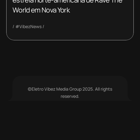
estreia norte-americana de Rave The
World em Nova York
#VibezNews
©Eletro Vibez Media Group 2025. All rights
reserved.