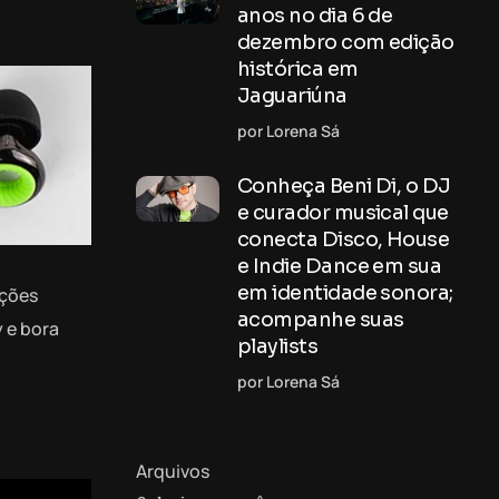
anos no dia 6 de
dezembro com edição
histórica em
Jaguariúna
por Lorena Sá
Conheça Beni Di, o DJ
e curador musical que
conecta Disco, House
e Indie Dance em sua
em identidade sonora;
ições
acompanhe suas
 e bora
playlists
por Lorena Sá
Arquivos