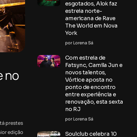
esgotados, Alok faz
estreia norte-
americana de Rave
The World em Nova
York
por Lorena Sá
Com estreia de
Fatsync, Camila Jun e
e no
novos talentos,
Vórtice aposta no
ponto de encontro
entre experiência e
renovação, esta sexta
no RJ
por Lorena Sá
tá prestes
ior edição
Soulclub celebra 10