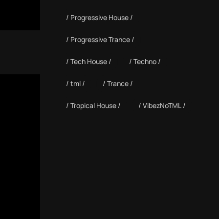
Progressive House
Progressive Trance
Tech House
Techno
tml
Trance
Tropical House
VibezNoTML