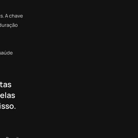
os. A chave
 duração
 saúde
itas
elas
isso.