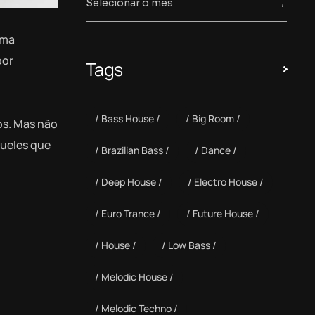
uma
por
Tags
Bass House
Big Room
os. Mas não
queles que
Brazilian Bass
Dance
Deep House
Electro House
Euro Trance
Future House
House
Low Bass
Melodic House
Melodic Techno