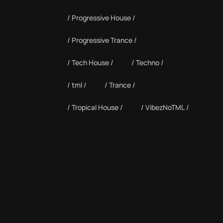
Progressive House
Progressive Trance
Tech House
Techno
tml
Trance
Tropical House
VibezNoTML