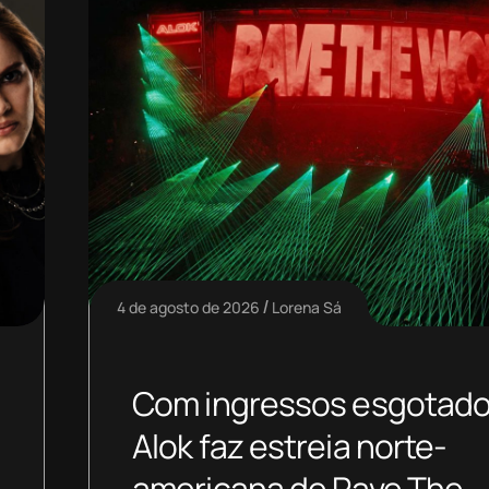
4 de agosto de 2026
Lorena Sá
Com ingressos esgotado
Alok faz estreia norte-
americana de Rave The