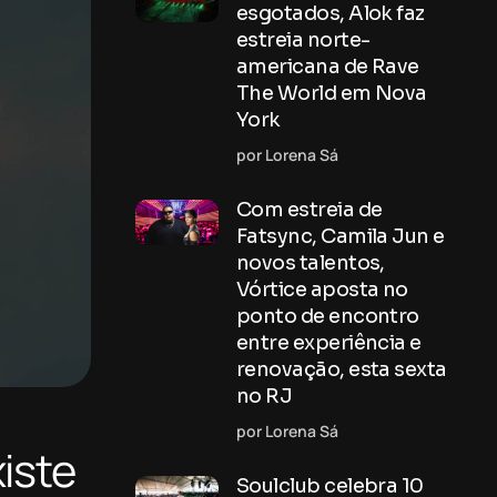
esgotados, Alok faz
estreia norte-
americana de Rave
The World em Nova
York
por Lorena Sá
Com estreia de
Fatsync, Camila Jun e
novos talentos,
Vórtice aposta no
ponto de encontro
entre experiência e
renovação, esta sexta
no RJ
por Lorena Sá
iste
Soulclub celebra 10