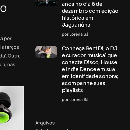
so
anos no dia 6 de
dezembro com edição
histórica em
Jaguariúna
por Lorena Sá
sa por
is terços
Conheça Beni Di, o DJ
e curador musical que
da”. Outra
conecta Disco, House
da, nas
e Indie Dance em sua
em identidade sonora;
acompanhe suas
playlists
por Lorena Sá
Arquivos