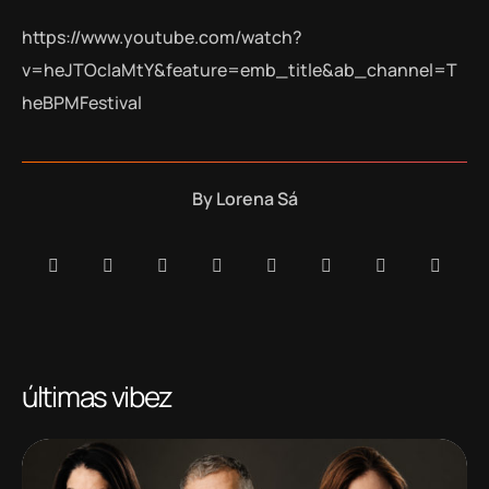
https://www.youtube.com/watch?
v=heJTOcIaMtY&feature=emb_title&ab_channel=T
heBPMFestival
By
Lorena Sá
últimas vibez