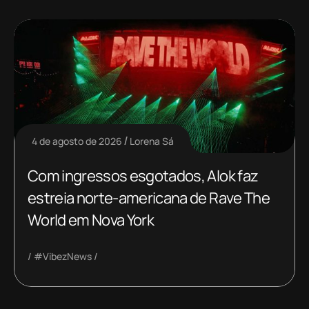
4 de agosto de 2026
Lorena Sá
Com ingressos esgotados, Alok faz
estreia norte-americana de Rave The
World em Nova York
#VibezNews