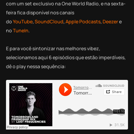
com um set exclusivo na One World Radio, e na sexta-
feira fica disponível nos canais
do
YouTube
,
SoundCloud
,
Apple Podcasts
,
Deezer
e
no
TuneIn
.
E para você sintonizar nas melhores vibez,
selecionamos aqui 6 episódios que estão imperdíveis,
dê o play nessa sequência: