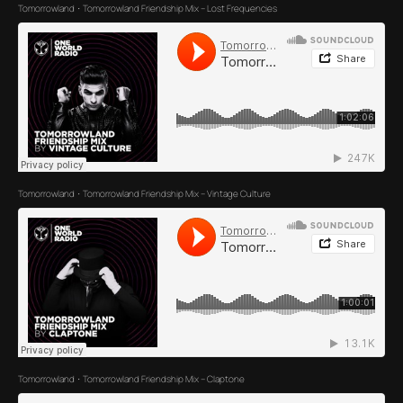
Tomorrowland
Tomorrowland Friendship Mix – Lost Frequencies
·
Tomorrowland
Tomorrowland Friendship Mix – Vintage Culture
·
Tomorrowland
Tomorrowland Friendship Mix – Claptone
·