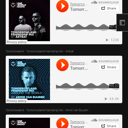
Tomorrowland
Tomorrowland Friendship Mix – Artbat
·
Tomorrowland
Tomorrowland Friendship Mix – Armin Van Buuren
·