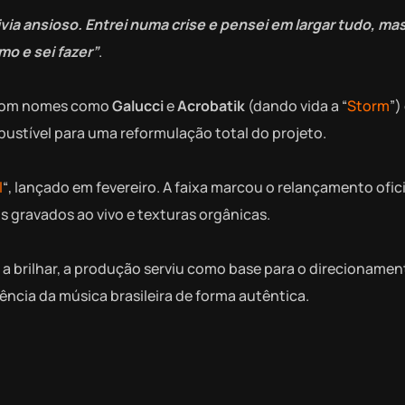
via ansioso. Entrei numa crise e pensei em largar tudo, ma
o e sei fazer”
.
s com nomes como
Galucci
e
Acrobatik
(dando vida a “
Storm
”)
bustível para uma reformulação total do projeto.
l
“, lançado em fevereiro. A faixa marcou o relançamento ofici
 gravados ao vivo e texturas orgânicas.
r a brilhar, a produção serviu como base para o direcioname
ncia da música brasileira de forma autêntica.