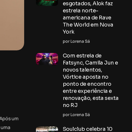
esgotados, Alok faz
estreia norte-
americana de Rave
The World em Nova
York
por Lorena Sá
Com estreia de
Fatsync, Camila Jun e
novos talentos,
Vórtice aposta no
ponto de encontro
entre experiência e
renovação, esta sexta
no RJ
por Lorena Sá
. Após um
m uma
Soulclub celebra 10