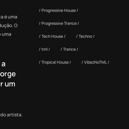
Progressive House
xa é uma
Progressive Trance
dução. O
mo uma
Tech House
Techno
tml
Trance
 a
Tropical House
VibezNoTML
Jorge
ir um
o artista.