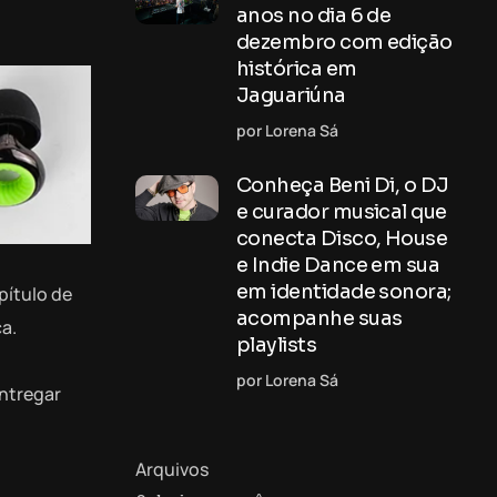
anos no dia 6 de
dezembro com edição
histórica em
Jaguariúna
por Lorena Sá
Conheça Beni Di, o DJ
e curador musical que
conecta Disco, House
e Indie Dance em sua
em identidade sonora;
pítulo de
acompanhe suas
a.
playlists
por Lorena Sá
entregar
Arquivos