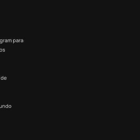
agram para
eos
 de
gundo