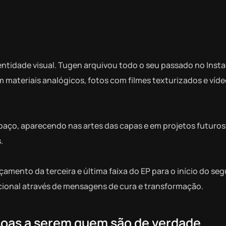
ntidade visual. Tugen arquivou todo o seu passado no Inst
materiais analógicos, fotos com filmes texturizados e víd
ço, aparecendo nas artes das capas e em projetos futuros
.
çamento da terceira e última faixa do EP para o início do se
acional através de mensagens de cura e transformação.
soas a serem quem são de verdade,