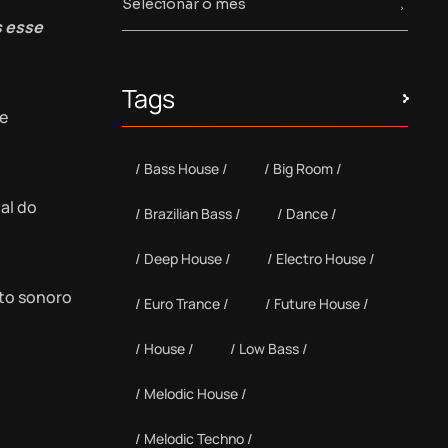
s esse
Tags
 e
Bass House
Big Room
al do
Brazilian Bass
Dance
Deep House
Electro House
nto sonoro
Euro Trance
Future House
House
Low Bass
Melodic House
Melodic Techno