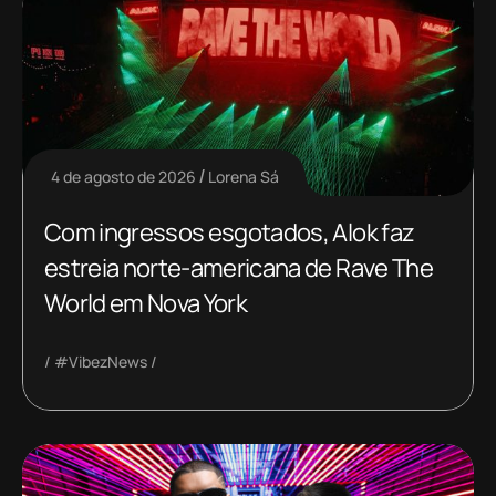
4 de agosto de 2026
Lorena Sá
Com ingressos esgotados, Alok faz
estreia norte-americana de Rave The
World em Nova York
#VibezNews