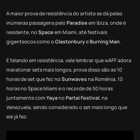
A maior prova de resistência do artista se dá pelas
inúmeras passagens pelo
Paradise
em Ibiza, onde é
residente, no
Space
em Miami, até festivais
gigantescos como o
Glastonbury
e
Burning Man
.
E falando em resistência, vale lembrar que wAFF adora
maratonar sets mais longos, prova disso são as 10
horas de set que fez no
Sunwaves
na Romênia, 10
horas no Space Miami e o recorde de 50 horas
juntamente com
Yaya
no
Partai Festival
, na
Venezuela, sendo considerado o set mais longo que
ele já fez.