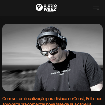
Com set em localização paradisíaca no Ceará, Ed Lopes
aproveita pra comentar nova fase de sua carreira