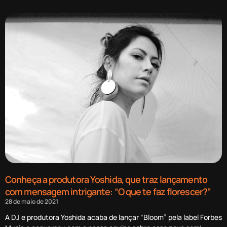
Conheça a produtora Yoshida, que traz lançamento
com mensagem intrigante: “O que te faz florescer?”
28 de maio de 2021
A DJ e produtora Yoshida acaba de lançar “Bloom” pela label Forbes