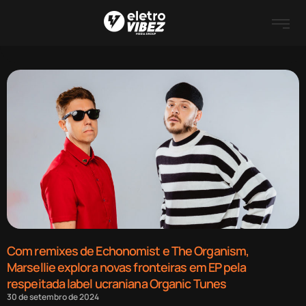
Com remixes de Echonomist e The Organism,
Marsellie explora novas fronteiras em EP pela
respeitada label ucraniana Organic Tunes
30 de setembro de 2024