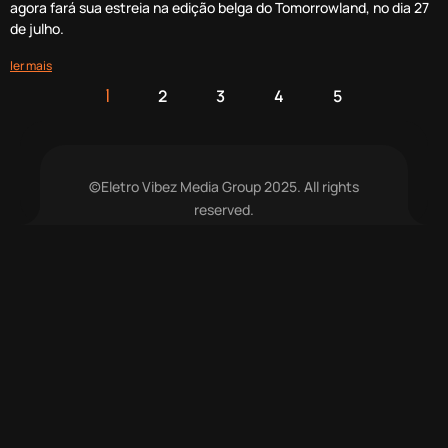
agora fará sua estreia na edição belga do Tomorrowland, no dia 27
de julho.
ler mais
2
3
4
5
1
©Eletro Vibez Media Group 2025. All rights
reserved.