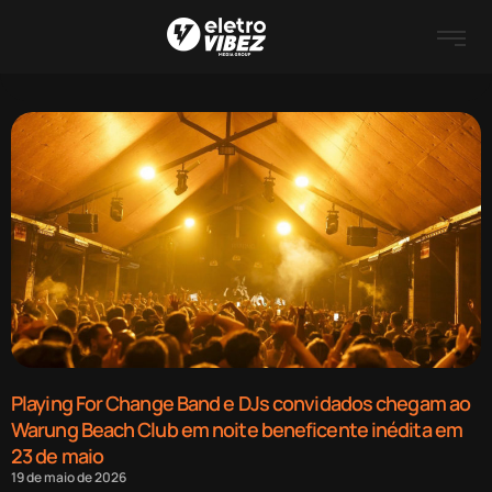
Playing For Change Band e DJs convidados chegam ao
Warung Beach Club em noite beneficente inédita em
23 de maio
19 de maio de 2026