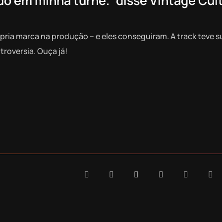
do em minha turnê.” disse Vintage Cul
rópria marca na produção – e eles conseguiram. A track teve s
troversia. Ouça já!