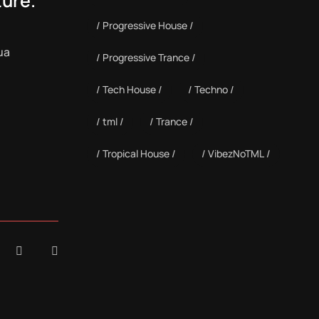
ture.
Progressive House
ua
Progressive Trance
Tech House
Techno
tml
Trance
Tropical House
VibezNoTML