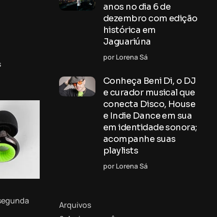
anos no dia 6 de
dezembro com edição
histórica em
Jaguariúna
por Lorena Sá
s
Conheça Beni Di, o DJ
e curador musical que
conecta Disco, House
e Indie Dance em sua
em identidade sonora;
acompanhe suas
playlists
por Lorena Sá
 segunda
Arquivos