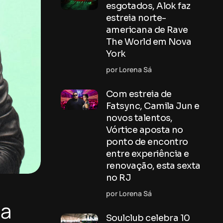
esgotados, Alok faz
estreia norte-
americana de Rave
The World em Nova
York
por Lorena Sá
Com estreia de
Fatsync, Camila Jun e
novos talentos,
Vórtice aposta no
ponto de encontro
entre experiência e
renovação, esta sexta
no RJ
por Lorena Sá
da
Soulclub celebra 10