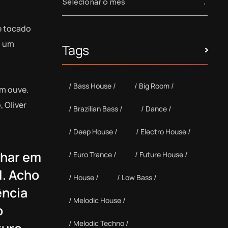
e tocado
o um
Tags
Bass House
Big Room
em ouve.
, Oliver
Brazilian Bass
Dance
Deep House
Electro House
lhar em
Euro Trance
Future House
l. Acho
House
Low Bass
ência
Melodic House
o
Melodic Techno