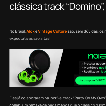
clássica track “Domino”,
No Brasil,
Alok
e
Vintage Culture
são, sem dúvidas, os 
expectativas são altas!
Eles já colaboraram na incrível track “Party On My O
collab: um remake de nada menos que o clássico “Domi