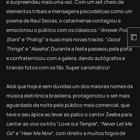
e surpreendeu mais uma vez. Com um set cheio de
elementos tribais e mensagens psicodélicas como um
poema de Raul Seixas, o catarinense contagiou e
emocionou o público com os clássicos: “
Answer From
Stars
” e “Pratigi” e suas mais novas tracks: “
Good
Things
” e “
Akasha
”. Durante a festa passeou pela pista
e confraternizou com a galera, dando autógrafos e
tirando fotos com os fãs. Super carismático!
Alok que hoje é sem dúvidas um dos maiores nomes da
música eletrônica brasileira, protagonizou o set mais
aguardado da noite pelo público mais comercial, que
teve o seu ápice ao levar ao palco o cantor Zeeba para
cantar ao vivo os hits “
Love is a Temple
“, “
Never Let Me
Go
” e “
Hear Me Now
“, com direito a muitos fogos de