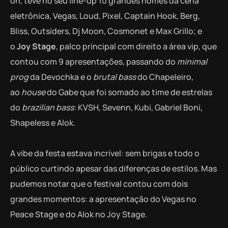
on, teve no seu line-up 10 grandes nomes da cena
eletrônica, Vegas, Loud, Pixel, Captain Hook, Berg,
Bliss, Outsiders, Dj Moon, Cosmonet e Max Grillo; e
o
Joy Stage
, palco principal com direito a área vip, que
contou com 9 apresentações, passando do
minimal
prog
da Devochka e o
brutal bass
do Chapeleiro,
ao
house
do Gabe que foi somado ao time de estrelas
do
brazilian bass
: KVSH, Sevenn, Kubi, Gabriel Boni,
Shapeless e Alok.
A vibe da festa estava incrível: sem brigas e todo o
público curtindo apesar das diferenças de estilos. Mas
pudemos notar que o festival contou com dois
grandes momentos: a apresentação do Vegas no
Peace Stage e do Alok no Joy Stage.