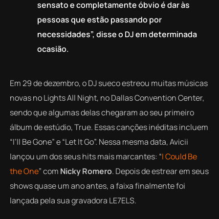
sensato e completamente óbvio é dar às
pessoas que estão passando por
necessidades”, disse o DJ em determinada
ocasião.
Em 29 de dezembro, o DJ sueco estreou muitas músicas
novas no Lights All Night, no Dallas Convention Center,
sendo que algumas delas chegaram ao seu primeiro
álbum de estúdio,
True
. Essas canções inéditas incluem
“I’ll Be Gone” e “Let It Go”. Nessa mesma data, Avicii
lançou um dos seus hits mais marcantes: “
I Could Be
the One
” com
Nicky Romero
. Depois de estrear em seus
shows quase um ano antes, a faixa finalmente foi
lançada pela sua gravadora LE7ELS.