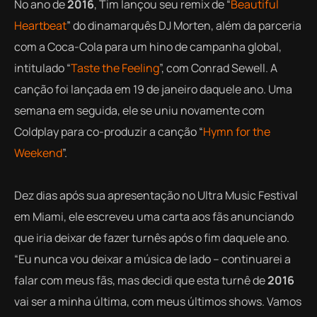
No ano de
2016
, Tim lançou seu remix de “
Beautiful
Heartbeat
” do dinamarquês DJ Morten, além da parceria
com a Coca-Cola para um hino de campanha global,
intitulado “
Taste the Feeling
”, com Conrad Sewell. A
canção foi lançada em 19 de janeiro daquele ano. Uma
semana em seguida, ele se uniu novamente com
Coldplay para co-produzir a canção “
Hymn for the
Weekend
”.
Dez dias após sua apresentação no Ultra Music Festival
em Miami, ele escreveu uma carta aos fãs anunciando
que iria deixar de fazer turnês após o fim daquele ano.
“Eu nunca vou deixar a música de lado – continuarei a
falar com meus fãs, mas decidi que esta turnê de
2016
vai ser a minha última, com meus últimos shows. Vamos