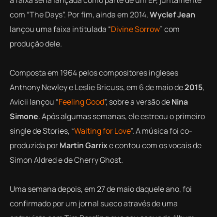
a faixa seria lançada como parte de um EP, juntamente
com “The Days”. Por fim, ainda em 2014,
Wyclef Jean
lançou uma faixa intitulada “
Divine Sorrow
” com
produção dele.
Composta em 1964 pelos compositores ingleses
Anthony Newley e Leslie Bricuss, em 6 de maio de
2015
,
Avicii lançou “
Feeling Good
”, sobre a versão de
Nina
Simone
. Após algumas semanas, ele estreou o primeiro
single
de
Stories
, “
Waiting for Love
”. A música foi co-
produzida por
Martin Garrix
e contou com os vocais de
Simon Aldred e de Cherry Ghost.
Uma semana depois, em 27 de maio daquele ano, foi
confirmado por um jornal sueco através de uma