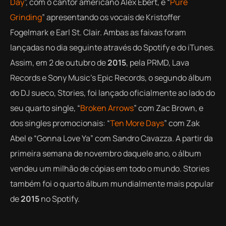
Day
”, com o cantor americano Alex Ebert, e “
Pure
Grinding
” apresentando os vocais de Kristoffer
Fogelmark e Earl St. Clair. Ambas as faixas foram
lançadas no dia seguinte através do Spotify e do iTunes.
Assim, em 2 de outubro de
2015
, pela PRMD, Lava
Records e Sony Music’s Epic Records, o segundo álbum
do DJ sueco,
Stories
, foi lançado oficialmente ao lado do
seu quarto
single
, “
Broken Arrows
” com Zac Brown, e
dos
singles
promocionais: “
Ten More Days
” com Zak
Abel e “Gonna Love Ya” com Sandro Cavazza. A partir da
primeira semana de novembro daquele ano, o álbum
vendeu um milhão de cópias em todo o mundo. S
tories
também foi o quarto álbum mundialmente mais popular
de
2015
no Spotify.