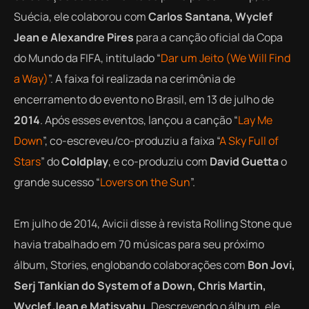
Suécia, ele colaborou com
Carlos Santana, Wyclef
Jean e Alexandre Pires
para a canção oficial da Copa
do Mundo da FIFA, intitulado “
Dar um Jeito (We Will Find
a Way)
”. A faixa foi realizada na cerimônia de
encerramento do evento no Brasil, em 13 de julho de
2014
. Após esses eventos, lançou a canção “
Lay Me
Down
”, co-escreveu/co-produziu a faixa “
A Sky Full of
Stars
” do
Coldplay
, e co-produziu com
David Guetta
o
grande sucesso “
Lovers on the Sun
”.
Em julho de 2014, Avicii disse à revista Rolling Stone que
havia trabalhado em 70 músicas para seu próximo
álbum,
Stories
, englobando colaborações com
Bon Jovi,
Serj Tankian do System of a Down, Chris Martin,
Wyclef Jean e Matisyahu.
Descrevendo o álbum, ele