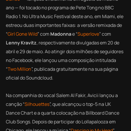
ano — foi tocado no programa de Pete Tong no BBC
Radio 1. No Ultra Music Festival deste ano, em Miami, ele
estreou duas importantes faixas: a versão remixada de
“
Girl Gone Wild
” com
Madonna
e “
Superlove
” com
Lenny Kravitz
, respectivamente divulgadas em 20 de
abril e 29 de maio. Ao atingir dois milhões de seguidores
no Facebook, ele lançou uma composição intitulada
“
Two Million
”, publicada gratuitamente na sua página
oficial do Soundcloud.
Na companhia do vocal Salem Al Fakir, Avicii lançou a
canção “
Silhouettes
”, que alcançou o top-5 na
UK
Dance Chart
e a quarta colocação na
Billboard
Dance
Club Songs. Depois de participar do Lollapalooza em
Chicago, ele lançou a música “
Dancing in My Head
”.