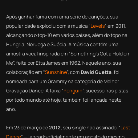
Após ganhar fama com uma série de canções, sua
popularidade explodiu com a música “
Levels
” em 2011,
alcançando o top-10 em vários países, além do topo na
Hungria, Noruega e Suécia. A música contém uma
amostra vocal inspirada em “Something’s Got a Hold on
Me”, feita por Etta James em 1962. Naquele ano, sua
colaboração em “
Sunshine
”, com
David Guetta
, foi
nomeada para um Grammy na categoria de Melhor
Gravação Dance. A faixa “
Penguin
”, sucesso nas pistas
por todo mundo até hoje, também foi lançada neste
ano.
Em 23 de março de
2012
, seu single não assinado, “
Last
Dance
” — lançado oficialmente em agosto do mesmo