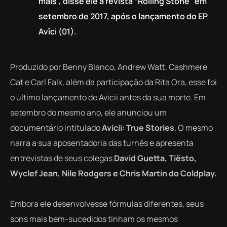
mais”, disse ele à revista “Rolling Stone” em
setembro de 2017, após o lançamento do EP
Avīci (01).
Produzido por Benny Blanco, Andrew Watt, Cashmere
Cat e Carl Falk, além da participação da Rita Ora, esse foi
o último lançamento de Avicii antes da sua morte. Em
setembro do mesmo ano, ele anunciou um
documentário intitulado
Avicii: True Stories
. O mesmo
narra a sua aposentadoria das turnês e apresenta
entrevistas de seus colegas
David Guetta, Tiësto,
Wyclef Jean, Nile Rodgers e Chris Martin do Coldplay.
Embora ele desenvolvesse fórmulas diferentes, seus
sons mais bem-sucedidos tinham os mesmos