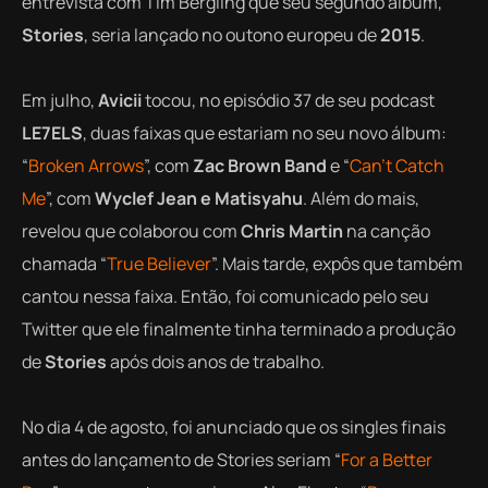
entrevista com Tim Bergling que seu segundo álbum,
Stories
, seria lançado no outono europeu de
2015
.
Em julho,
Avicii
tocou, no episódio 37 de seu podcast
LE7ELS
, duas faixas que estariam no seu novo álbum:
“
Broken Arrows
”, com
Zac Brown Band
e “
Can’t Catch
Me
”, com
Wyclef Jean e Matisyahu
. Além do mais,
revelou que colaborou com
Chris Martin
na canção
chamada “
True Believer
”. Mais tarde, expôs que também
cantou nessa faixa. Então, foi comunicado pelo seu
Twitter que ele finalmente tinha terminado a produção
de
Stories
após dois anos de trabalho.
No dia 4 de agosto, foi anunciado que os singles finais
antes do lançamento de
Stories
seriam “
For a Better