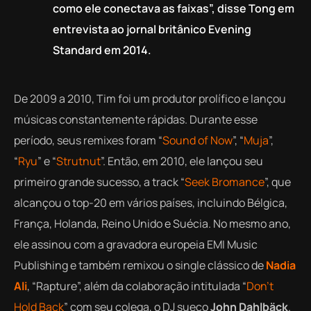
como ele conectava as faixas”, disse Tong em
entrevista ao jornal britânico Evening
Standard em 2014.
De 2009 a 2010, Tim foi um produtor prolífico e lançou
músicas constantemente rápidas. Durante esse
período, seus remixes foram “
Sound of Now
”, “
Muja
”,
“
Ryu
” e “
Strutnut
”. Então, em 2010, ele lançou seu
primeiro grande sucesso, a track “
Seek Bromance
”, que
alcançou o top-20 em vários países, incluindo Bélgica,
França, Holanda, Reino Unido e Suécia. No mesmo ano,
ele assinou com a gravadora europeia EMI Music
Publishing e também remixou o
single
clássico de
Nadia
Ali
, “Rapture”, além da colaboração intitulada “
Don’t
Hold Back
” com seu colega, o DJ sueco
John Dahlbäck
.