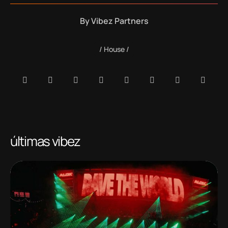
By
Vibez Partners
House
últimas vibez