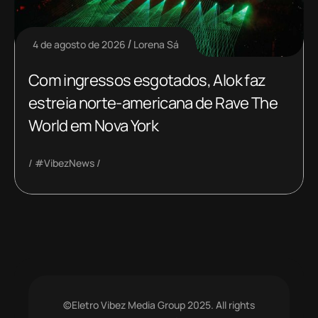
4 de agosto de 2026
Lorena Sá
Com ingressos esgotados, Alok faz
estreia norte-americana de Rave The
World em Nova York
#VibezNews
©Eletro Vibez Media Group 2025. All rights