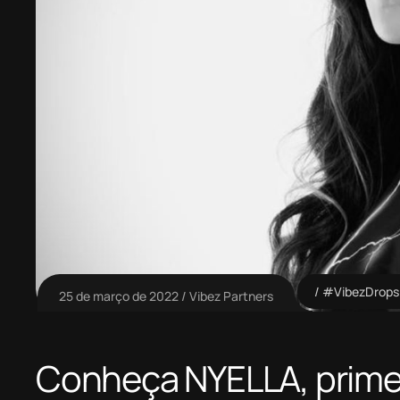
#VibezDrops
25 de março de 2022
Vibez Partners
Conheça NYELLA, primei