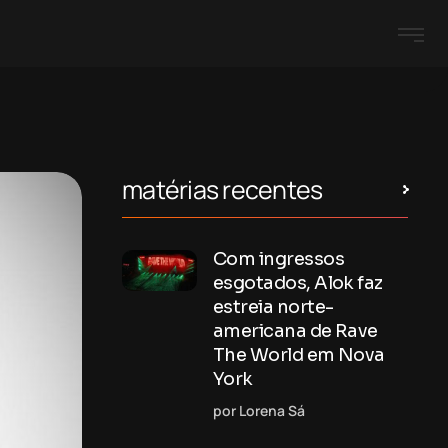
matérias recentes
Com ingressos
esgotados, Alok faz
estreia norte-
americana de Rave
The World em Nova
York
por Lorena Sá