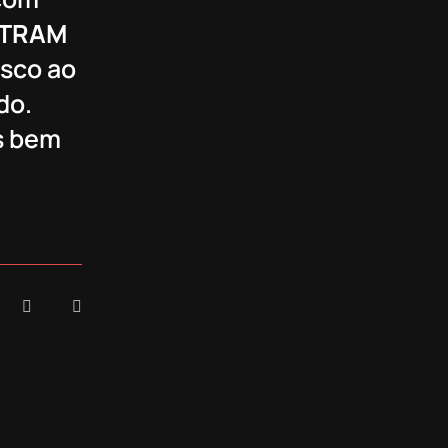
TRAM
esco ao
do.
s bem