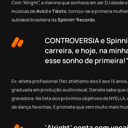
Com “Alright”, a menina que sonhava em ser DJ desde 
músicas de
Avicii
e
Tiësto
, tornou-se a primeira mulhe
sublabel brasileira da
Spinnin’ Records
.
CONTROVERSIA e Spinnin
carreira, e hoje, na min
esse sonho de primeira!
Ex-atleta profissional (fez atletismo dos 5 aos 15 anos,
graduada em produção audiovisual, Daniela sabe que 
gravadora. Na lista dos próximos objetivos de NYELLA,
de dança favoritas. E promete que vem muito mais músi
‘Alright’ conta com voc