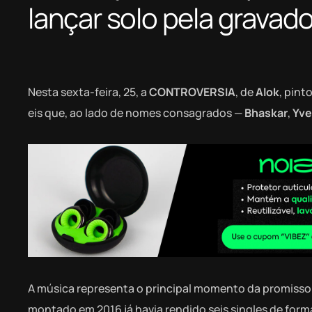
lançar solo pela gravado
Nesta sexta-feira, 25, a
CONTROVERSIA
, de
Alok
, pin
eis que, ao lado de nomes consagrados —
Bhaskar
,
Yve
A música representa o principal momento da promissor
montado em 2016 já havia rendido seis singles de for