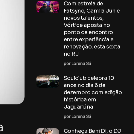
Com estreia de
Fatsync, Camila Jun e
novos talentos,
Vórtice aposta no
ponto de encontro
entre experiência e
renovação, esta sexta
no RJ
por Lorena Sá
Soulclub celebra 10
anos no dia 6 de
dezembro com edição
histórica em
Jaguariúna
por Lorena Sá
a
Conheça Beni Di, o DJ