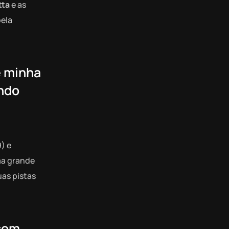
tta
e as
pela
e minha
ando
9) e
ma grande
uas pistas
 com