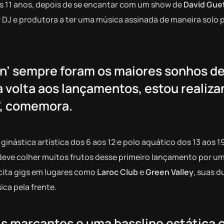
os 11 anos, depois de se encantar com um show de
David Gue
r DJ e produtora a ter uma música assinada de maneira solo 
’ sempre foram os maiores sonhos d
ha volta aos lançamentos, estou realiz
”, comemora.
 ginástica artística dos 6 aos 12 e polo aquático dos 13 aos 1
deve colher muitos frutos desse primeiro lançamento por u
 cita gigs em lugares como
Laroc Club
e
Green Valley
, suas d
ca pela frente.
ais marcantes e uma bassline estática