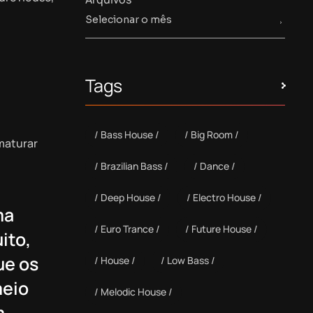
Tags
Bass House
Big Room
maturar
Brazilian Bass
Dance
Deep House
Electro House
ma
Euro Trance
Future House
ito,
ue os
House
Low Bass
meio
Melodic House
m