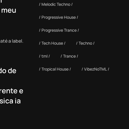
Melodic Techno
u meu
Progressive House
Progressive Trance
té a label.
Tech House
Techno
tml
Trance
do de
Tropical House
VibezNoTML
rente e
ica ia