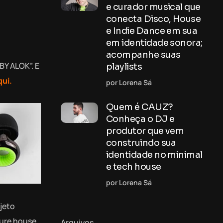
e curador musical que
conecta Disco, House
e Indie Dance em sua
em identidade sonora;
acompanhe suas
Y ALOK”. E
playlists
qui.
por Lorena Sá
Quem é CAUZ?
Conheça o DJ e
produtor que vem
construindo sua
identidade no minimal
e tech house
por Lorena Sá
ojeto
ure house,
Arquivos