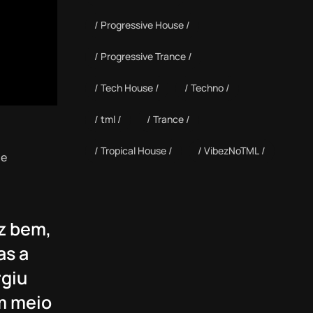
Progressive House
Progressive Trance
Tech House
Techno
tml
Trance
Tropical House
VibezNoTML
de
z bem,
as a
rgiu
em meio