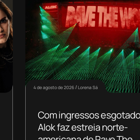
4 de agosto de 2026
Lorena Sá
Com ingressos esgotado
Alok faz estreia norte-
americana de Rave The