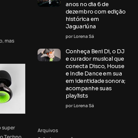
anos no dia 6 de
dezembro com edição
histórica em
Jaguariúna
por Lorena Sá
do, mas
Conheça Beni Di, o DJ
e curador musical que
conecta Disco, House
e Indie Dance em sua
em identidade sonora;
acompanhe suas
playlists
por Lorena Sá
o super
Arquivos
e o Techno