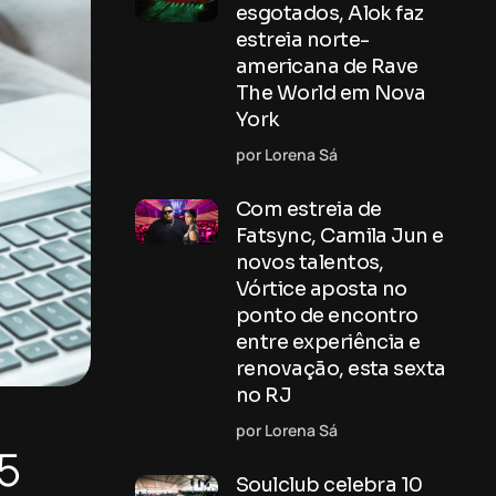
esgotados, Alok faz
estreia norte-
americana de Rave
The World em Nova
York
por Lorena Sá
Com estreia de
Fatsync, Camila Jun e
novos talentos,
Vórtice aposta no
ponto de encontro
entre experiência e
renovação, esta sexta
no RJ
por Lorena Sá
5
Soulclub celebra 10