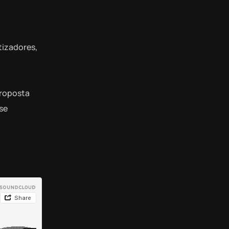
tizadores,
proposta
se