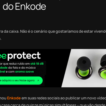
, do Enkode
ra da caixa. Não é o cenário que gostaríamos de estar viven
.
rmou
Enkode
em suas redes sociais ao publicar um novo víde
sua casa cerca de quinze músicas simultâneas – que vão desd