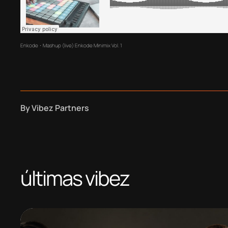
Enkode
Mashup (live) Enkode Minimix Vol. 1
·
By
Vibez Partners
últimas vibez