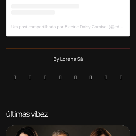
Um post compartilhado por Electric Daisy Carnival (@edc_lasvegas)
By
Lorena Sá
últimas vibez