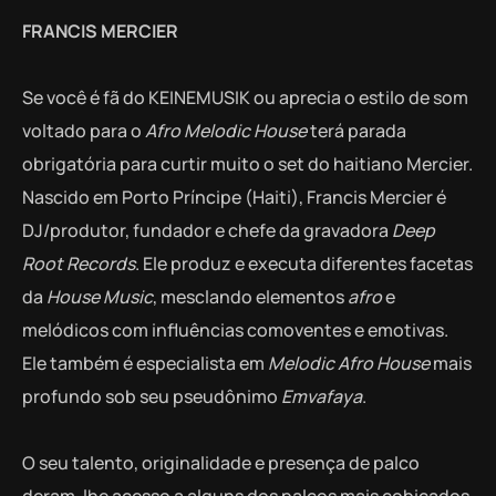
FRANCIS MERCIER
Se você é fã do KEINEMUSIK ou aprecia o estilo de som
voltado para o
Afro Melodic House
terá parada
obrigatória para curtir muito o set do haitiano Mercier.
Nascido em Porto Príncipe (Haiti), Francis Mercier é
DJ/produtor, fundador e chefe da gravadora
Deep
Root Records
. Ele produz e executa diferentes facetas
da
House Music
, mesclando elementos
afro
e
melódicos com influências comoventes e emotivas.
Ele também é especialista em
Melodic Afro House
mais
profundo sob seu pseudônimo
Emvafaya
.
O seu talento, originalidade e presença de palco
deram-lhe acesso a alguns dos palcos mais cobiçados