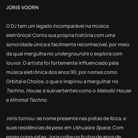
JORIS VOORN
O DJ tem um legado incomparável na música
eletrônica! Conta sua própria história com uma
sonoridade única e facilmente reconhecível, por meio
da qual mergulha no
underground
e o explora com
louvor. O artista foi fortemente influenciado pela
música eletrônica dos anos 90, por nomes como
Orbital e Choice, o que o inspirou a mergulhar no
Techno
,
House
, e subvertentes como o
Melodic
House
e
Minimal Techno
.
Joris tornou-se nome presente nas pistas de Ibiza, e
suas residências de peso em
Ushuaïa
e
Space
. Com
essas conquistas, Joris colhe os frutos de anos de