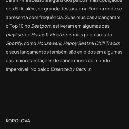
dos EUA, além, de grande destaque na Europa onde se
apresenta com frequência. Suas músicas alcançaram
o Top 10 no
Beatport
, estiveram em algumas das
playlists
de
House
&
Electronic
mais populares do
Spotify
, como
Housewerk, Happy Beats
e
Chill Tracks
,
e seus lançamentos também são exibidos em algumas
das maiores estações de dance music do mundo.
Imperdível! No palco
Essence by Beck´s.
KOROLOVA