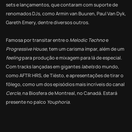
sets e lançamentos, que contaram com suporte de
renomados DJs, como Armin van Buuren, Paul Van Dyk,
Gareth Emery, dentre diversos outros.
Famosa por transitar entre o
Melodic Techno
e
Progressive
House,
tem um carisma ímpar, além de um
feeling
para produção e mixagem para lá de especial.
Com tracks lançadas em gigantes
labels
do mundo,
como AFTR:HRS, de Tiësto, e apresentações de tirar o
fôlego, como um dos episódios mais incríveis do canal
Cercle
, na Biosfera de Montreal, no Canadá. Estará
presente no palco
Youphoria
.