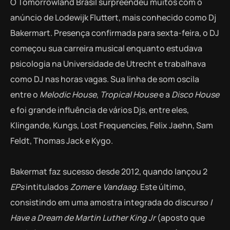
O Tomorrowland Brasil surpreendeu muitos com o
anúncio de Lodewijk Fluttert, mais conhecido como Dj
Bakermart. Presença confirmada para sexta-feira, o DJ
começou sua carreira musical enquanto estudava
psicologia na Universidade de Utrecht e trabalhava
como DJ nas horas vagas. Sua linha de som oscila
entre o
Melodic House
,
Tropical House
e a
Disco House
e foi grande influência de vários Djs, entre eles,
Klingande, Kungs, Lost Frequencies, Felix Jaehn, Sam
Feldt, Thomas Jack e Kygo.
Bakermat faz sucesso desde 2012, quando lançou 2
EPs
intitulados
Zomer
e
Vandaag
. Este último,
consistindo em uma amostra integrada do discurso
I
Have a Dream de Martin Luther King Jr
(aposto que