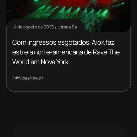
4 de agosto de 2026
Lorena Sá
Com ingressos esgotados, Alok faz
estreia norte-americana de Rave The
World em Nova York
#VibezNews