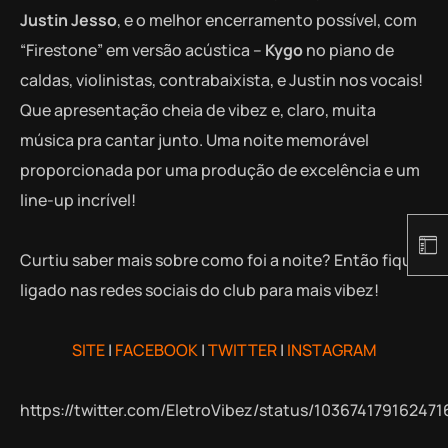
Justin Jesso
, e o melhor encerramento possível, com
“Firestone” em versão acústica –
Kygo
no piano de
caldas, violinistas, contrabaixista, e Justin nos vocais!
Que apresentação cheia de vibez e, claro, muita
música pra cantar junto. Uma noite memorável
proporcionada por uma produção de excelência e um
line-up incrível!
Curtiu saber mais sobre como foi a noite? Então fique
ligado nas redes sociais do club para mais vibez!
SITE
|
FACEBOOK
|
TWITTER
|
INSTAGRAM
https://twitter.com/EletroVibez/status/10367417916247