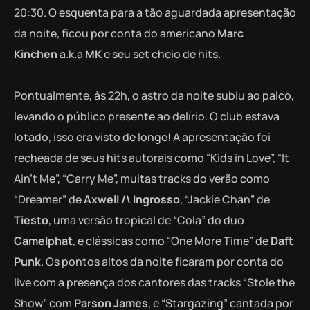
20:30. O esquenta para a tão aguardada apresentação
da noite, ficou por conta do americano
Marc
Kinchen
a.k.a
MK
e seu set cheio de hits.
Pontualmente, às 22h, o astro da noite subiu ao palco,
levando o público presente ao delírio. O club estava
lotado, isso era visto de longe! A apresentação foi
recheada de seus hits autorais como “Kids in Love”, “It
Ain’t Me”, “Carry Me”, muitas tracks do verão como
“Dreamer” de
Axwell /\ Ingrosso
, “Jackie Chan” de
Tiesto
, uma versão tropical de “Cola” do duo
Camelphat
, e clássicas como “One More Time” de
Daft
Punk
. Os pontos altos da noite ficaram por conta do
live com a presença dos cantores das tracks “Stole the
Show” com
Parson James
, e “Stargazing” cantada por