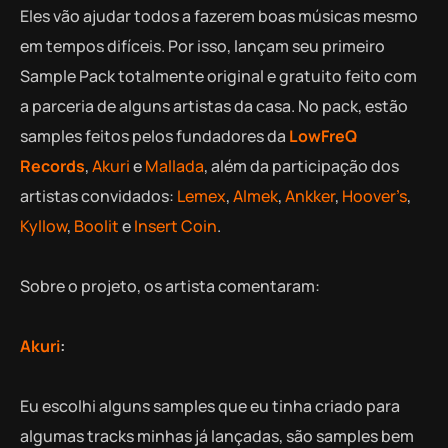
Eles vão ajudar todos a fazerem boas músicas mesmo
em tempos difíceis. Por isso, lançam seu primeiro
Sample Pack totalmente original e gratuito feito com
a parceria de alguns artistas da casa. No pack, estão
samples feitos pelos fundadores da
LowFreQ
Records
,
Akuri
e
Mallada
, além da participação dos
artistas convidados:
Lemex
,
Almek
,
Ankker
,
Hoover’s
,
Kyllow
,
Boolit
e
Insert Coin
.
Sobre o projeto, os artista comentaram:
Akuri
:
Eu escolhi alguns samples que eu tinha criado para
algumas tracks minhas já lançadas, são samples bem