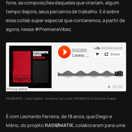
fone, as composições daqueles que virariam, algum
tempo depois, seus parceiros de trabalho. E é sobre
essa collab super especial que contaremos, a partir de
agora, nessa #PremiereVibez.
RADIØMATIK
Lewis Capaldi – Someone You Loved (RADIØMATIK & Felves Re-shape)
·
É com Leonardo Ferreira, de 18 anos, que Diego e
Mário, do projeto
RADIØMATIK
, colaboraram para uma