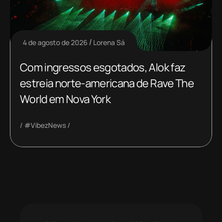
4 de agosto de 2026
Lorena Sá
Com ingressos esgotados, Alok faz
estreia norte-americana de Rave The
World em Nova York
#VibezNews