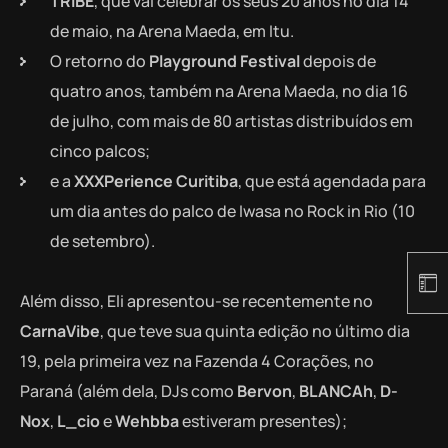
TRIBE
, que vai celebrar os seus 20 anos no dia 14
de maio, na Arena Maeda, em Itu.
O retorno do
Playground Festival
depois de
quatro anos, também na Arena Maeda, no dia 16
de julho, com mais de 80 artistas distribuídos em
cinco palcos;
e a
XXXPerience Curitiba
, que está agendada para
um dia antes do palco de Iwasa no Rock in Rio (10
de setembro).
Além disso, Eli apresentou-se recentemente no
CarnaVibe
, que teve sua quinta edição no último dia
19, pela primeira vez na Fazenda 4 Corações, no
Paraná (além dela, DJs como
Bervon
,
BLANCAh
,
D-
Nox
,
L_cio
e
Wehbba
estiveram presentes);