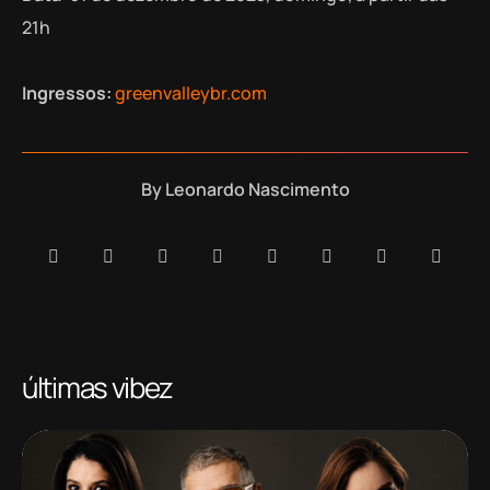
21h
Ingressos:
greenvalleybr.com
By
Leonardo Nascimento
últimas vibez