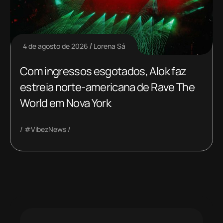
4 de agosto de 2026
Lorena Sá
Com ingressos esgotados, Alok faz
estreia norte-americana de Rave The
World em Nova York
#VibezNews