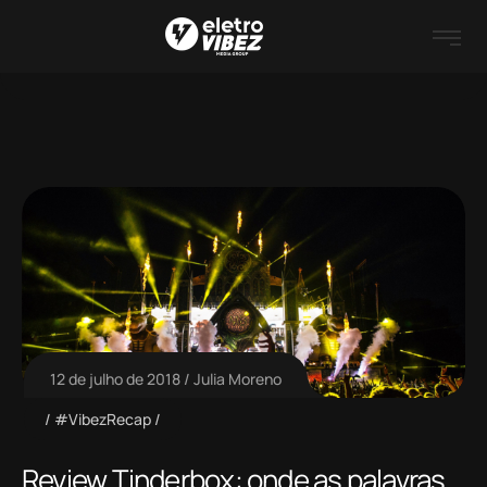
12 de julho de 2018
Julia Moreno
#VibezRecap
Review Tinderbox: onde as palavras