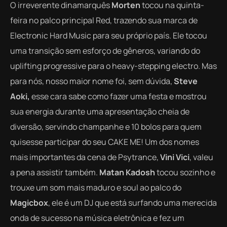
O irreverente dinamarquês
Morten
tocou na quinta-
feira no palco principal Red, trazendo sua marca de
Electronic Hard Music para seu próprio país. Ele tocou
uma transição sem esforço de gêneros, variando do
uplifting progressive para o heavy-stepping electro. Mas
para nós, nosso maior nome foi, sem dúvida,
Steve
Aoki,
esse cara sabe como fazer uma festa e mostrou
sua energia durante uma apresentação cheia de
diversão, servindo champanhe e 10 bolos para quem
quisesse participar do seu CAKE ME! Um dos nomes
mais importantes da cena de Psytrance,
Vini Vici
, valeu
a pena assistir também.
Matan Kadosh
tocou sozinho e
trouxe um som mais maduro e soul ao palco do
Magicbox
, ele é um DJ que está surfando uma merecida
onda de sucesso na música eletrônica e fez um