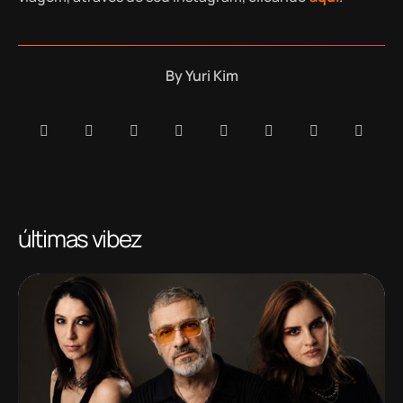
By
Yuri Kim
últimas vibez