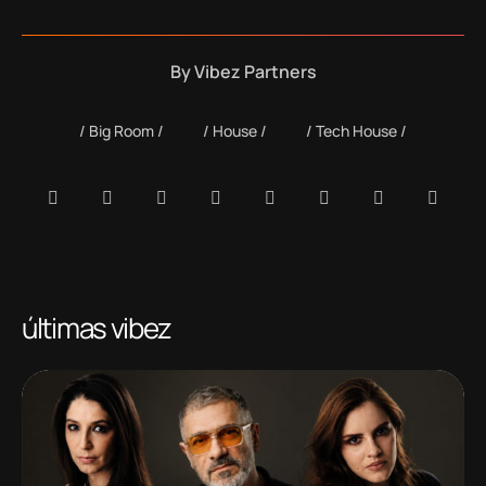
By
Vibez Partners
Big Room
House
Tech House
últimas vibez